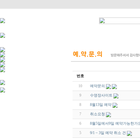
번호
10
예약문의
9
수영장사이트
8
8월13일 예약
7
취소요청
6
8월5일에서9일 예약가능한가요
5
9/1 ~ 3일 예약 취소 건